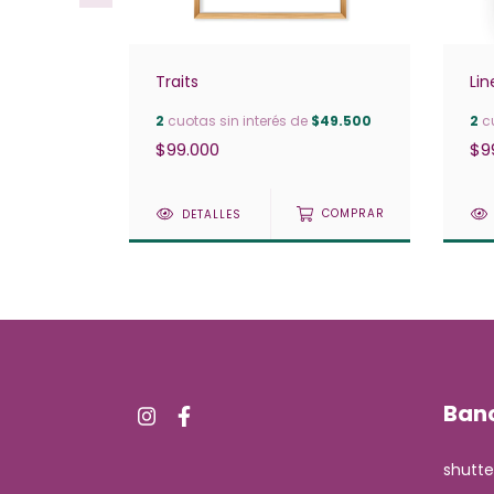
Traits
Lin
$49.500
2
cuotas sin interés de
$49.500
2
cu
$99.000
$9
COMPRAR
DETALLES
COMPRAR
Ban
shutte