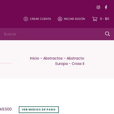
0
$0
CREAR CUENTA
INICIAR SESIÓN
-
Inicio
-
Abstractos
-
Abstracto
Europa
-
Cross II
49.500
VER MEDIOS DE PAGO