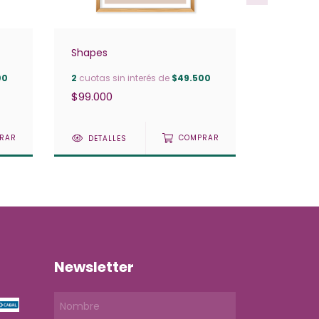
Shapes
Rocks
00
2
cuotas sin interés de
$49.500
2
cuotas s
$99.000
$99.000
RAR
DETALLES
COMPRAR
DETAL
Newsletter