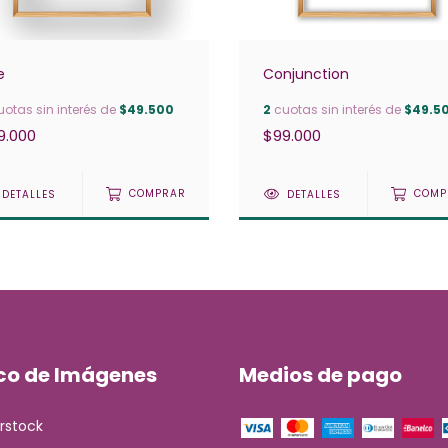
e
Conjunction
otas sin interés de
$49.500
2
cuotas sin interés de
$49.5
9.000
$99.000
DETALLES
COMPRAR
DETALLES
COMP
co de Imágenes
Medios de pago
rstock