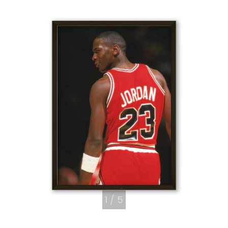
1
/
5