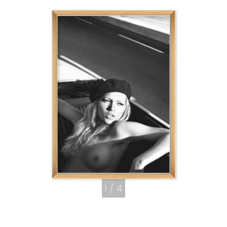
1
/
4