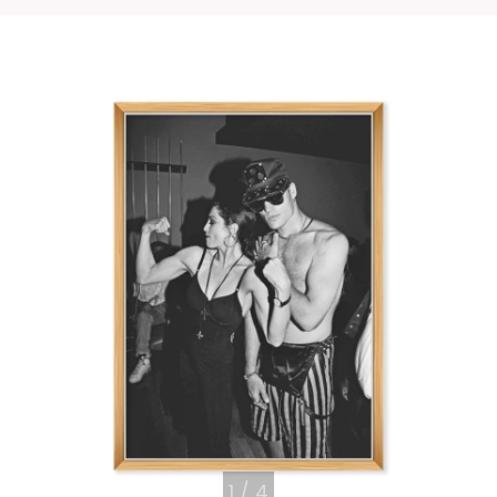
1
/
4