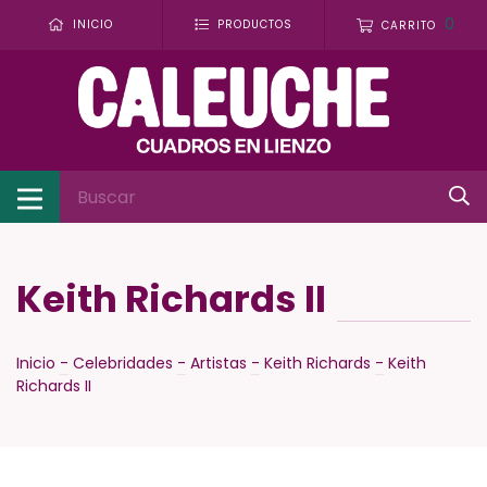
0
INICIO
PRODUCTOS
CARRITO
Keith Richards II
Inicio
-
Celebridades
-
Artistas
-
Keith Richards
-
Keith
Richards II