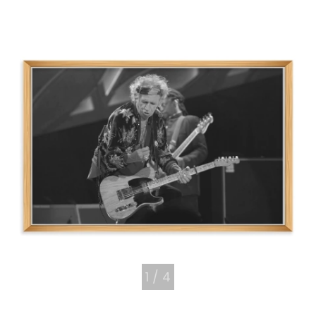
1
/
4