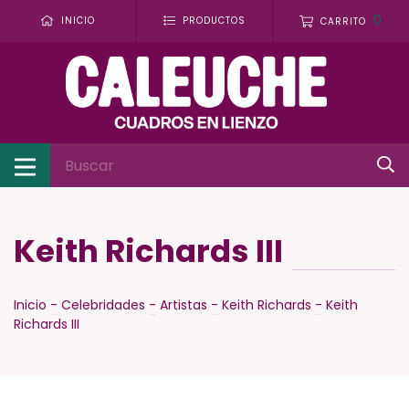
0
INICIO
PRODUCTOS
CARRITO
Keith Richards III
Inicio
-
Celebridades
-
Artistas
-
Keith Richards
-
Keith
Richards III