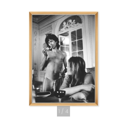
1
/
4